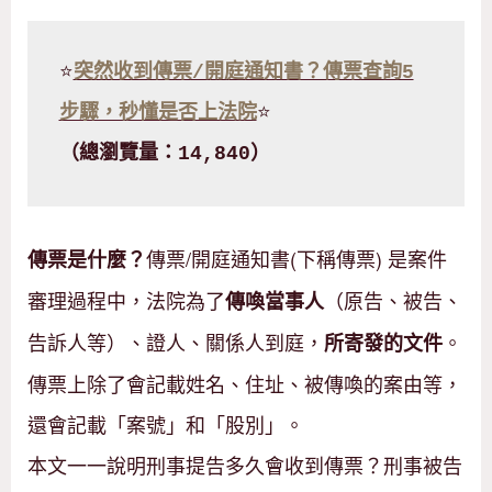
⭐
突然收到傳票/開庭通知書？傳票查詢5
步驟，秒懂是否上法院
⭐
（總瀏覽量：14,840）
傳票/開庭通知書(下稱傳票) 是案件
傳票是什麼？
審理過程中，法院為了
（原告、被告、
傳喚當事人
告訴人等）、證人、關係人到庭，
。
所寄發的文件
傳票上除了會記載姓名、住址、被傳喚的案由等，
還會記載「案號」和「股別」。
本文一一說明刑事提告多久會收到傳票？刑事被告