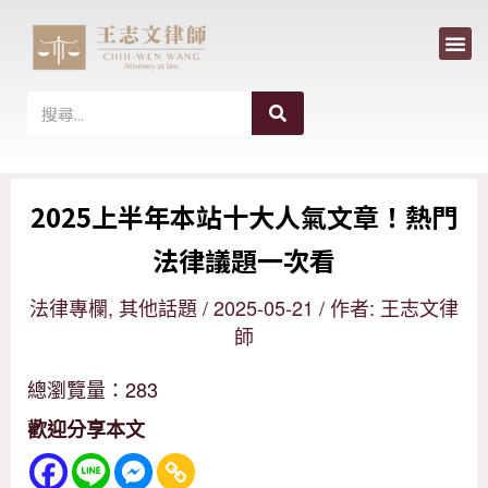
選
跳
單
至
主
搜
搜
尋
要
尋
內
2025上半年本站十大人氣文章！熱門
容
法律議題一次看
法律專欄
,
其他話題
/
2025-05-21
/ 作者:
王志文律
師
總瀏覽量：283
歡迎分享本文