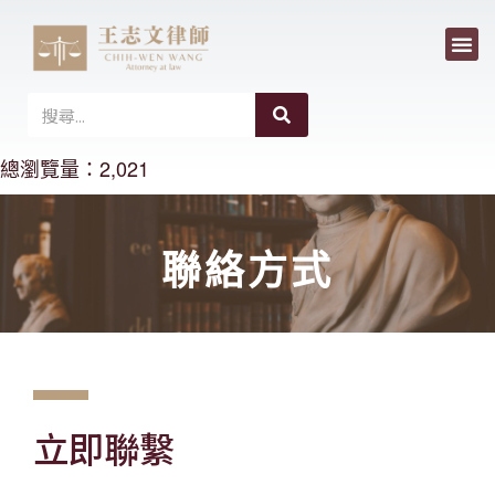
選
跳
單
至
主
搜
搜
尋
要
尋
總瀏覽量：2,021
內
容
聯絡方式
立即聯繫