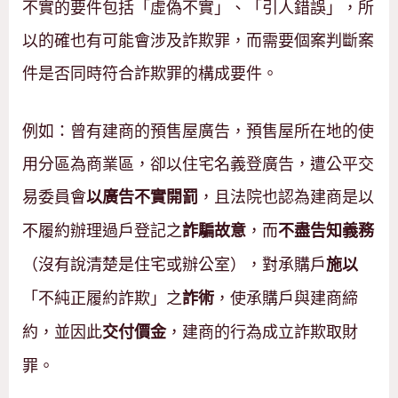
不實的要件包括「虛偽不實」、「引人錯誤」，所
以的確也有可能會涉及詐欺罪，而需要個案判斷案
件是否同時符合詐欺罪的構成要件。
例如：曾有建商的預售屋廣告，預售屋所在地的使
用分區為商業區，卻以住宅名義登廣告，遭公平交
易委員會
，且法院也認為建商是以
以廣告不實開罰
不履約辦理過戶登記之
，而
詐騙故意
不盡告知義務
（沒有說清楚是住宅或辦公室），對承購戶
施以
「不純正履約詐欺」之
，使承購戶與建商締
詐術
約，並因此
，建商的行為成立詐欺取財
交付價金
罪。