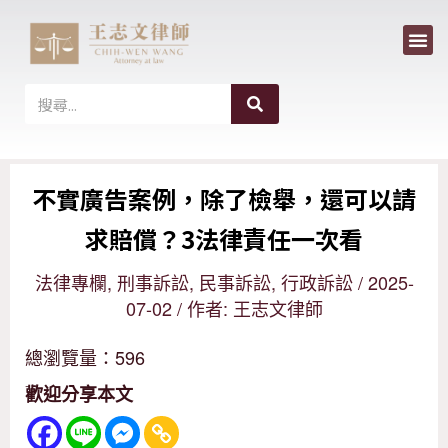
選
跳
單
至
主
搜
搜
尋
要
尋
內
不實廣告案例，除了檢舉，還可以請
容
求賠償？3法律責任一次看
法律專欄
,
刑事訴訟
,
民事訴訟
,
行政訴訟
/
2025-
07-02
/ 作者:
王志文律師
總瀏覽量：596
歡迎分享本文