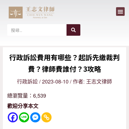
選
跳
單
至
主
搜
搜
尋
要
尋
內
行政訴訟費用有哪些？起訴先繳裁判
容
費？律師費誰付？3攻略
行政訴訟
/
2023-08-10
/ 作者:
王志文律師
總瀏覽量：6,539
歡迎分享本文