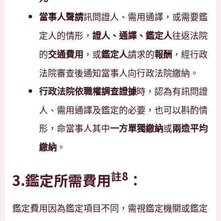
訊問證人、需用通譯，或需要鑑
當事人聲請
定人的情形，
往返法院
證人、通譯、鑑定人
的
，或
請求的
，經行政
交通費用
鑑定人
報酬
法院審查後通知當事人向行政法院繳納。
時，認為有訊問證
行政法院依職權調查證據
人、需用通譯及鑑定的必要，也可以斟酌情
形，命當事人其中
或
一方單獨繳納
兩造平均
。
繳納
註8
3.
鑑定所需費用
：
鑑定費用因為鑑定項目不同，需視鑑定機關或鑑定