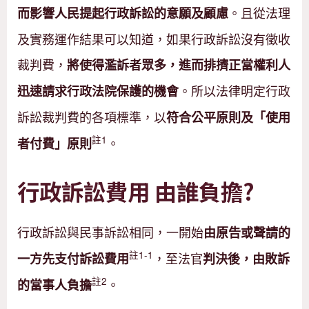
。且從法理
而影響人民提起行政訴訟的意願及顧慮
及實務運作結果可以知道，如果行政訴訟沒有徵收
裁判費，
將使得濫訴者眾多，進而排擠正當權利人
。所以法律明定行政
迅速請求行政法院保護的機會
訴訟裁判費的各項標準，以
符合公平原則及「使用
註1
。
者付費」原則
行政訴訟費用 由誰負擔?
行政訴訟與民事訴訟相同，一開始
由原告或聲請的
註1-1
，至法官
一方先支付訴訟費用
判決後，由敗訴
註2
。
的當事人負擔