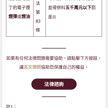
法
丁的電子煙
並得併科
罰
五千萬元以下
第
或
煙彈
煙油
金⚖️
83
條
如果有任何法律問題需要協助，請點擊下方按鈕，
讓
協助您保護自己的權益。
志文律師
法律諮詢
註1：