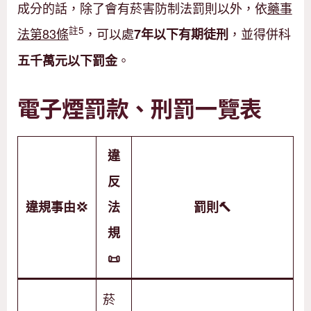
成分的話，除了會有菸害防制法罰則以外，依
藥事
註5
法第83條
，可以處
，並得併科
7年以下有期徒刑
。
五千
萬元以下罰金
電子煙罰款、刑罰一覽表
違
反
違規事由💢
法
罰則🔨
規
📜
菸