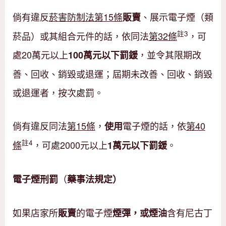
倘有違反
菸害防制法第15條
、展示電子煙（類
販賣
註3
菸品）或其組合元件的話，依同法
第32條
，可
處20萬元以上
，並令其限期改
100萬元以下罰鍰
善、回收、銷毀或退運；屆期未改善、回收、銷毀
或退運者，按次處罰。
倘有違反同法
第15條
，
電子煙的話，依
第40
使用
註4
條
，可處2000元以上
。
1萬元以下罰鍰
（
電子煙刑罰
藥事法規定）
如果店家所
的電子煙
含有尼古丁
販賣
煙彈
，或煙油