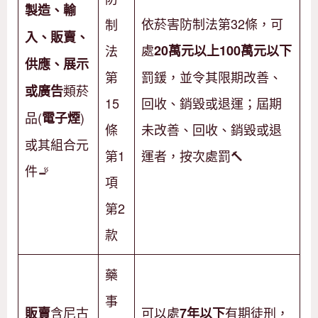
製造、輸
依菸害防制法第32條，可
制
入、販賣、
處
法
20萬元以上100萬元以下
供應、展示
第
罰鍰，並令其限期改善、
類菸
或廣告
15
回收、銷毀或退運；屆期
品(
)
電子煙
條
未改善、回收、銷毀或退
或其組合元
第1
運者，按次處罰🔨
件🚬
項
第2
款
藥
事
含尼古
可以處
有期徒刑，
販賣
7年以下