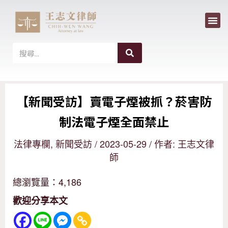
選
跳
單
至
主
搜
搜
尋
要
尋
內
【新聞受訪】賣電子煙被抓？菸害防
容
制法電子煙全面禁止
法律專欄
,
新聞受訪
/
2023-05-29
/ 作者:
王志文律
師
總瀏覽量：4,186
歡迎分享本文