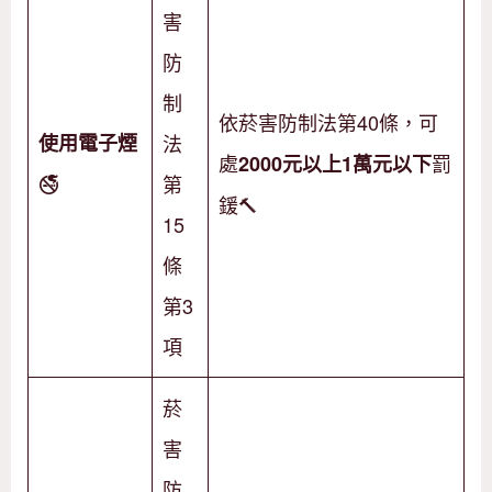
害
防
制
依菸害防制法第40條，可
使用電子煙
法
處
罰
2000元以上1萬元以下
🚭
第
鍰🔨
15
條
第3
項
菸
害
防