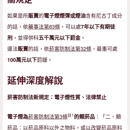
如果是所
的
含有尼古丁成分
販賣
電子煙煙彈或煙油
的話，依
藥事法第83條
，可以處
7年以下有期徒
，並得併科
。
刑
五千萬元以下罰金
違法
的話，依
菸害防制法第32條
，最重可處
販賣
罰鍰。
100萬元以下
延伸深度解說
菸害防制法新規定：電子煙性質、法律禁止
註1
菸害防制法第3條
：「二、類
電子煙為
的類菸品
菸品：以菸品原料以外之物料，或以改變菸品原料