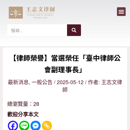
選
跳
單
至
主
搜
搜
尋
要
尋
內
【律師榮譽】當選榮任「臺中律師公
容
會副理事長」
最新消息
,
一般公告
/
2025-05-12
/ 作者:
王志文律
師
總瀏覽量：28
歡迎分享本文