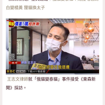
白變橘黃 狸貓換太子
王志文律師
就「俄貓變泰貓」事件接受《東森新
聞》採訪。