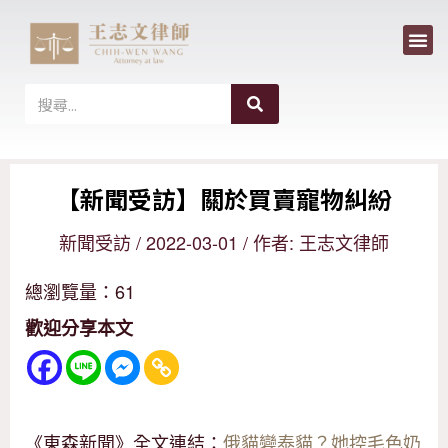
選
跳
單
至
主
搜
搜
尋
要
尋
內
【新聞受訪】關於買賣寵物糾紛
容
新聞受訪
/
2022-03-01
/ 作者:
王志文律師
總瀏覽量：61
歡迎分享本文
《東森新聞》全文連結：
俄貓變泰貓？她控毛色奶