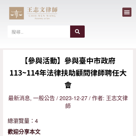
選
跳
單
至
主
搜
搜
尋
要
尋
內
【參與活動】參與臺中市政府
容
113~114年法律扶助顧問律師聘任大
會
最新消息
,
一般公告
/
2023-12-27
/ 作者:
王志文律
師
總瀏覽量：4
歡迎分享本文