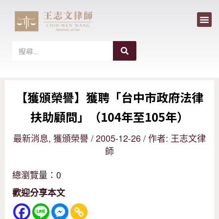
選
跳
單
至
主
搜
搜
尋
要
尋
內
【獲頒榮譽】獲聘「台中市政府法律
容
扶助顧問」（104年至105年）
最新消息
,
獲頒榮譽
/
2005-12-26
/ 作者:
王志文律
師
總瀏覽量：0
歡迎分享本文