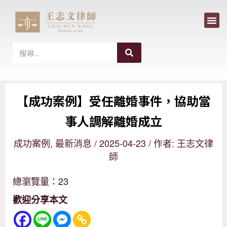
選
跳
單
至
主
搜
搜
尋
要
尋
內
【成功案例】受任離婚事件，協助當
容
事人調解離婚成立
成功案例
,
最新消息
/
2025-04-23
/ 作者:
王志文律
師
總瀏覽量：23
歡迎分享本文